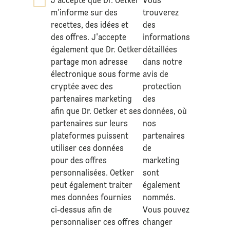
J'accepte que Dr. Oetker
Vous
*
m'informe sur des
trouverez
recettes, des idées et
des
des offres. J'accepte
informations
également que Dr. Oetker
détaillées
partage mon adresse
dans notre
électronique sous forme
avis de
cryptée avec des
protection
partenaires marketing
des
afin que Dr. Oetker et ses
données
, où
partenaires sur leurs
nos
plateformes puissent
partenaires
utiliser ces données
de
pour des offres
marketing
personnalisées. Oetker
sont
peut également traiter
également
mes données fournies
nommés.
ci-dessus afin de
Vous pouvez
personnaliser ces offres
changer