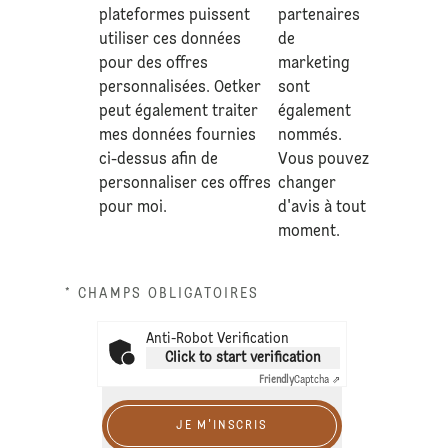
plateformes puissent
partenaires
utiliser ces données
de
pour des offres
marketing
personnalisées. Oetker
sont
peut également traiter
également
mes données fournies
nommés.
ci-dessus afin de
Vous pouvez
personnaliser ces offres
changer
pour moi.
d'avis à tout
moment.
* CHAMPS OBLIGATOIRES
Anti-Robot Verification
Click to start verification
Friendly
Captcha ⇗
JE M'INSCRIS