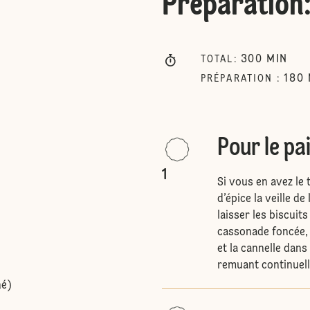
Préparation
300
MIN
TOTAL
:
180
PRÉPARATION
:
Pour le pa
1
Si vous en avez le 
d’épice la veille d
laisser les biscuit
cassonade foncée, 
et la cannelle dans
remuant continuel
hé)