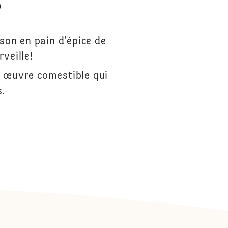
0
ison en pain d’épice de
veille!
e œuvre comestible qui
s.