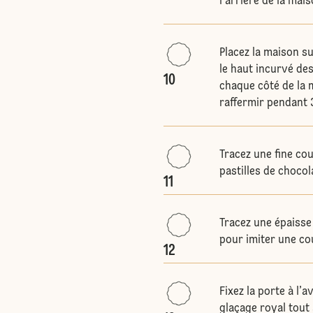
l’arrière de la mais
Placez la maison s
le haut incurvé de
10
chaque côté de la m
raffermir pendant 3
Tracez une fine cou
pastilles de choco
11
Tracez une épaisse 
pour imiter une co
12
Fixez la porte à l’
glaçage royal tout