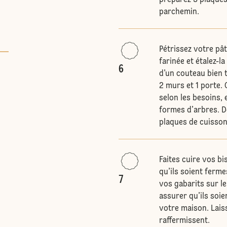
préparez 3 plaques
parchemin.
Pétrissez votre pâ
farinée et étalez-l
6
d’un couteau bien t
2 murs et 1 porte. 
selon les besoins, 
formes d’arbres. 
plaques de cuisson
Faites cuire vos bi
qu’ils soient ferme
7
vos gabarits sur l
assurer qu’ils soie
votre maison. Laiss
raffermissent.