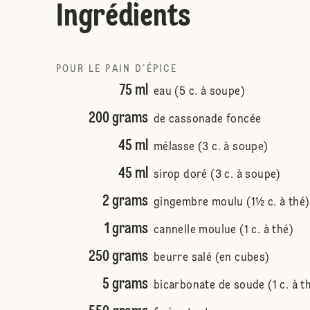
Ingrédients
POUR LE PAIN D’ÉPICE
75 ml
eau (5 c. à soupe)
200 grams
de cassonade foncée
45 ml
mélasse (3 c. à soupe)
45 ml
sirop doré (3 c. à soupe)
2 grams
gingembre moulu (1½ c. à thé)
1 grams
cannelle moulue (1 c. à thé)
250 grams
beurre salé (en cubes)
5 grams
bicarbonate de soude (1 c. à t