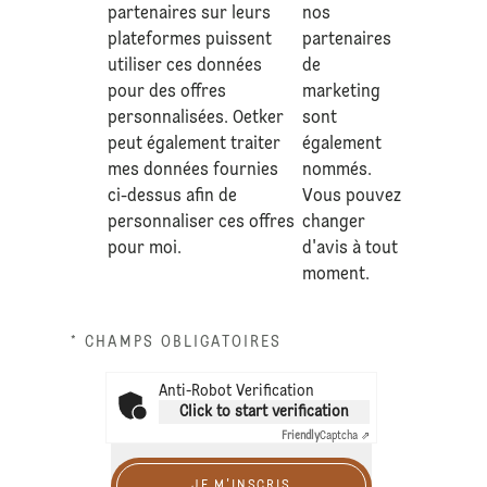
partenaires sur leurs
nos
plateformes puissent
partenaires
utiliser ces données
de
pour des offres
marketing
personnalisées. Oetker
sont
peut également traiter
également
mes données fournies
nommés.
ci-dessus afin de
Vous pouvez
personnaliser ces offres
changer
pour moi.
d'avis à tout
moment.
* CHAMPS OBLIGATOIRES
Anti-Robot Verification
Click to start verification
Friendly
Captcha ⇗
JE M'INSCRIS