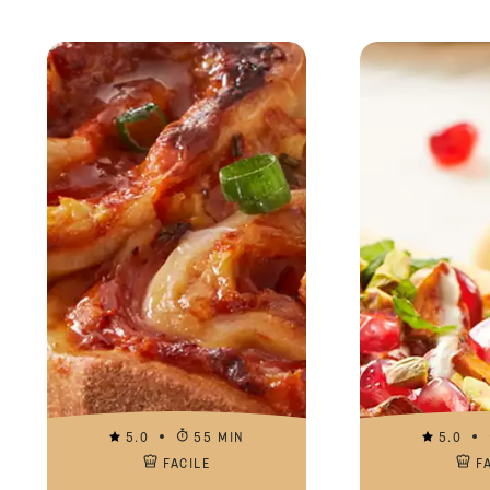
5.0
55 MIN
5.0
FACILE
F