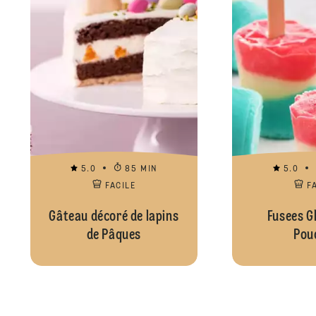
5.0
85 MIN
5.0
FACILE
F
Gâteau décoré de lapins
Fusees G
de Pâques
Pou