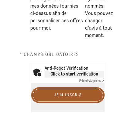
mes données fournies
nommés.
ci-dessus afin de
Vous pouvez
personnaliser ces offres
changer
pour moi.
d'avis à tout
moment.
* CHAMPS OBLIGATOIRES
Anti-Robot Verification
Click to start verification
Friendly
Captcha ⇗
JE M'INSCRIS