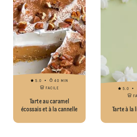
5.0
40 MIN
FACILE
5.0
F
Tarte au caramel
écossais et à la cannelle
Tarte à la 