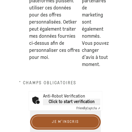
plateformes puissent
partenaires
utiliser ces données
de
pour des offres
marketing
personnalisées. Oetker
sont
peut également traiter
également
mes données fournies
nommés.
ci-dessus afin de
Vous pouvez
personnaliser ces offres
changer
pour moi.
d'avis à tout
moment.
* CHAMPS OBLIGATOIRES
Anti-Robot Verification
Click to start verification
Friendly
Captcha ⇗
JE M'INSCRIS