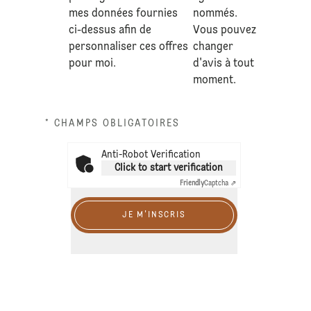
mes données fournies
nommés.
ci-dessus afin de
Vous pouvez
personnaliser ces offres
changer
pour moi.
d'avis à tout
moment.
* CHAMPS OBLIGATOIRES
Anti-Robot Verification
Click to start verification
Friendly
Captcha ⇗
JE M'INSCRIS