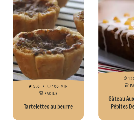
13
F
5.0
100 MIN
FACILE
Gâteau Aux
Tartelettes au beurre
Pépites D