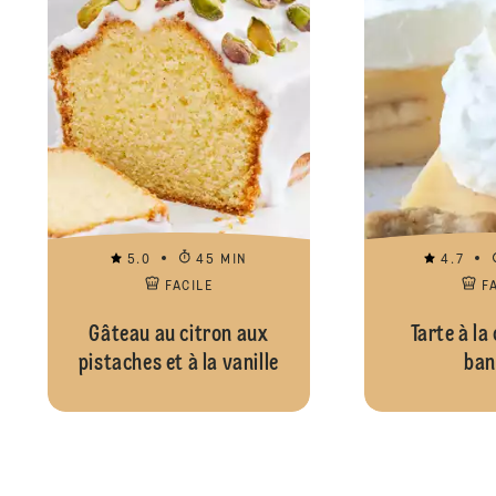
5.0
45 MIN
4.7
FACILE
F
Gâteau au citron aux
Tarte à la
pistaches et à la vanille
ban